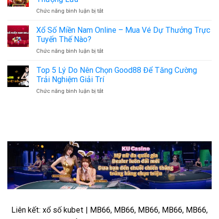
Cwin
kịch
ở
Chức năng bình luận bị tắt
Là
tính
Casino
Lựa
và
kubet
Xổ Số Miền Nam Online – Mua Vé Dự Thưởng Trực
Chọn
hấp
–
Hàng
Tuyến Thế Nào?
dẫn
Sòng
Đầu
ở
Chức năng bình luận bị tắt
Bài
Cho
Xổ
Chuyên
Người
Số
Top 5 Lý Do Nên Chọn Good88 Để Tăng Cường
Nghiệp
Yêu
Miền
Cho
Trải Nghiệm Giải Trí
Cá
Nam
Giới
Cược?
ở
Chức năng bình luận bị tắt
Online
Thượng
Top
–
Lưu
5
Mua
Lý
Vé
Do
Dự
Nên
Thưởng
Chọn
Trực
Good88
Tuyến
Để
Thế
Tăng
Nào?
Cường
Trải
Nghiệm
Giải
Trí
Liên kết: xổ số kubet |
MB66
,
MB66
,
MB66
,
MB66
,
MB66
,