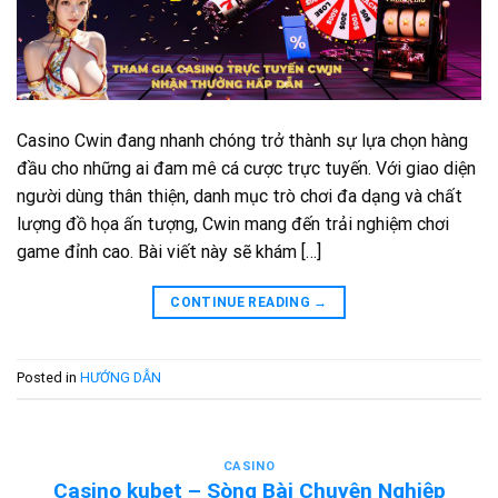
Casino Cwin đang nhanh chóng trở thành sự lựa chọn hàng
đầu cho những ai đam mê cá cược trực tuyến. Với giao diện
người dùng thân thiện, danh mục trò chơi đa dạng và chất
lượng đồ họa ấn tượng, Cwin mang đến trải nghiệm chơi
game đỉnh cao. Bài viết này sẽ khám […]
CONTINUE READING
→
Posted in
HƯỚNG DẪN
CASINO
Casino kubet – Sòng Bài Chuyên Nghiệp