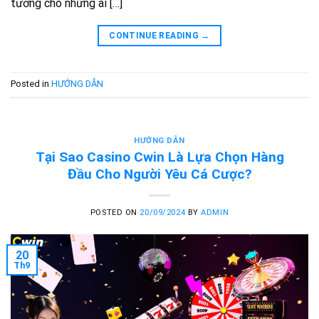
tưởng cho những ai […]
CONTINUE READING
→
Posted in
HƯỚNG DẪN
HƯỚNG DẪN
Tại Sao Casino Cwin Là Lựa Chọn Hàng
Đầu Cho Người Yêu Cá Cược?
POSTED ON
20/09/2024
BY
ADMIN
20
Th9