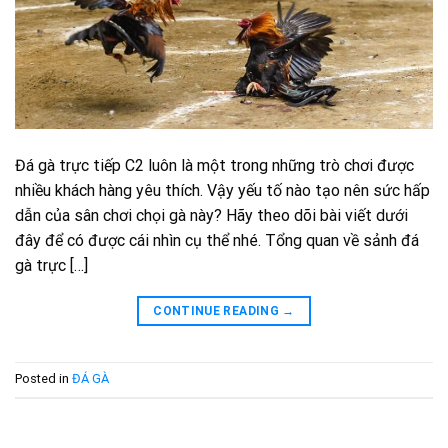
Đá gà trực tiếp C2 luôn là một trong những trò chơi được
nhiều khách hàng yêu thích. Vậy yếu tố nào tạo nên sức hấp
dẫn của sân chơi chọi gà này? Hãy theo dõi bài viết dưới
đây để có được cái nhìn cụ thể nhé. Tổng quan về sảnh đá
gà trực […]
CONTINUE READING
→
Posted in
ĐÁ GÀ