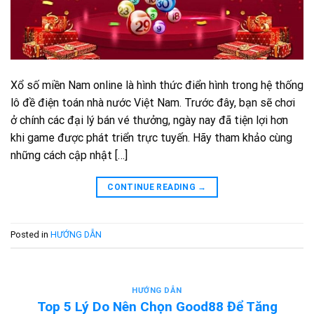
Xổ số miền Nam online là hình thức điển hình trong hệ thống
lô đề điện toán nhà nước Việt Nam. Trước đây, bạn sẽ chơi
ở chính các đại lý bán vé thưởng, ngày nay đã tiện lợi hơn
khi game được phát triển trực tuyến. Hãy tham khảo cùng
những cách cập nhật […]
CONTINUE READING
→
Posted in
HƯỚNG DẪN
HƯỚNG DẪN
Top 5 Lý Do Nên Chọn Good88 Để Tăng