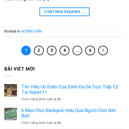
CONTINUE READING
→
Posted in
HƯỚNG DẪN
1
2
3
4
…
6
BÀI VIẾT MỚI
Tìm Hiểu Ưu Điểm Của Sảnh Đá Gà Trực Tiếp C2
Tại Kubet11
ở
Chức năng bình luận bị tắt
Tìm
Hiểu
6 Mẹo Chơi Blackjack Hiệu Quả Người Chơi Nên
Ưu
Biết
Điểm
ở
Chức năng bình luận bị tắt
Của
6
Sảnh