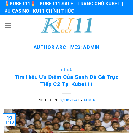
Skip
KUBET11
- KUBET11.SALE - TRANG CHỦ KUBET |
to
KU CASINO | KU11 CHÍNH THỨC
content
AUTHOR ARCHIVES:
ADMIN
ĐÁ GÀ
Tìm Hiểu Ưu Điểm Của Sảnh Đá Gà Trực
Tiếp C2 Tại Kubet11
POSTED ON
19/10/2024
BY
ADMIN
19
Th10