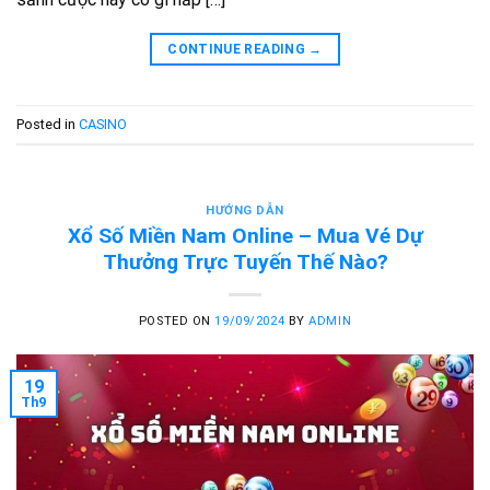
CONTINUE READING
→
Posted in
CASINO
HƯỚNG DẪN
Xổ Số Miền Nam Online – Mua Vé Dự
Thưởng Trực Tuyến Thế Nào?
POSTED ON
19/09/2024
BY
ADMIN
19
Th9