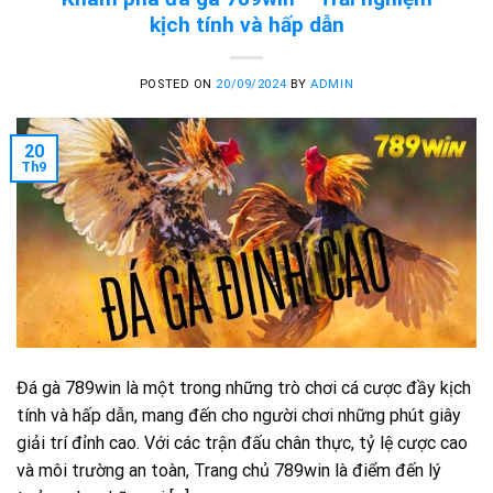
kịch tính và hấp dẫn
POSTED ON
20/09/2024
BY
ADMIN
20
Th9
Đá gà 789win là một trong những trò chơi cá cược đầy kịch
tính và hấp dẫn, mang đến cho người chơi những phút giây
giải trí đỉnh cao. Với các trận đấu chân thực, tỷ lệ cược cao
và môi trường an toàn, Trang chủ 789win là điểm đến lý