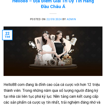
Hello88 – Địa Điểm Giải Trí Uy Tín Hàng
Đầu Châu Á
POSTED ON
22/09/2024
BY
ADMIN
22
Th9
Hello88 com đang là đỉnh cao của cá cược với hơn 12 triệu
thành viên. Trong những năm qua số lượng người đăng ký
tại nhà cái liên tục phá kỷ lục. Nền tảng cam kết cung cấp
các sản phẩm cá cược uy tín nhất, trải nghiệm đáng nhớ và