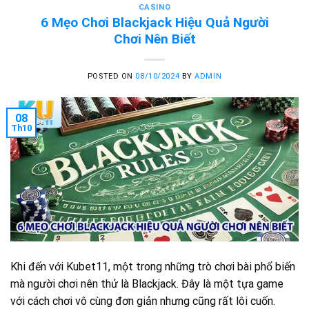
CASINO
6 Mẹo Chơi Blackjack Hiệu Quả Người
Chơi Nên Biết
POSTED ON
08/10/2024
BY
ADMIN
08
Th10
Khi đến với Kubet11, một trong những trò chơi bài phổ biến
mà người chơi nên thử là Blackjack. Đây là một tựa game
với cách chơi vô cùng đơn giản nhưng cũng rất lôi cuốn.