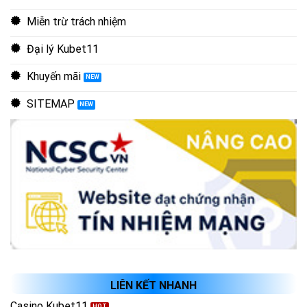
Miễn trừ trách nhiệm
Đại lý Kubet11
Khuyến mãi
SITEMAP
LIÊN KẾT NHANH
Casino Kubet11