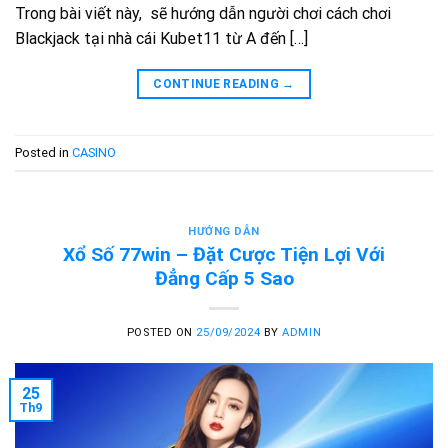
Trong bài viết này, sẽ hướng dẫn người chơi cách chơi
Blackjack tại nhà cái Kubet11 từ A đến […]
CONTINUE READING
→
Posted in
CASINO
HƯỚNG DẪN
Xổ Số 77win – Đặt Cược Tiện Lợi Với
Đẳng Cấp 5 Sao
POSTED ON
25/09/2024
BY
ADMIN
25
Th9