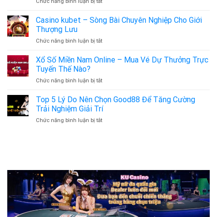
ở
Chức năng bình luận bị tắt
789win
VÀI
Tại
–
BƯỚC
Sao
Casino kubet – Sòng Bài Chuyên Nghiệp Cho Giới
Trải
SAU
Casino
nghiệm
Thượng Lưu
ĐÂY
Cwin
kịch
ở
Chức năng bình luận bị tắt
Là
tính
Casino
Lựa
và
kubet
Xổ Số Miền Nam Online – Mua Vé Dự Thưởng Trực
Chọn
hấp
–
Hàng
Tuyến Thế Nào?
dẫn
Sòng
Đầu
ở
Chức năng bình luận bị tắt
Bài
Cho
Xổ
Chuyên
Người
Số
Top 5 Lý Do Nên Chọn Good88 Để Tăng Cường
Nghiệp
Yêu
Miền
Cho
Trải Nghiệm Giải Trí
Cá
Nam
Giới
Cược?
ở
Chức năng bình luận bị tắt
Online
Thượng
Top
–
Lưu
5
Mua
Lý
Vé
Do
Dự
Nên
Thưởng
Chọn
Trực
Good88
Tuyến
Để
Thế
Tăng
Nào?
Cường
Trải