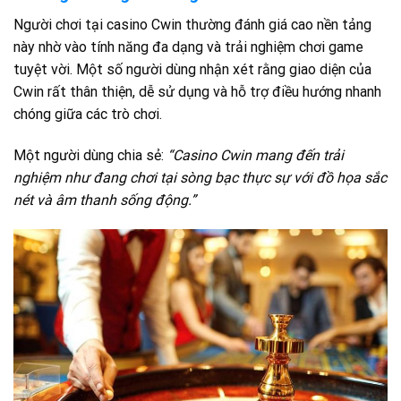
Người chơi tại casino Cwin thường đánh giá cao nền tảng
này nhờ vào tính năng đa dạng và trải nghiệm chơi game
tuyệt vời. Một số người dùng nhận xét rằng giao diện của
Cwin rất thân thiện, dễ sử dụng và hỗ trợ điều hướng nhanh
chóng giữa các trò chơi.
Một người dùng chia sẻ:
“Casino Cwin mang đến trải
nghiệm như đang chơi tại sòng bạc thực sự với đồ họa sắc
nét và âm thanh sống động.”