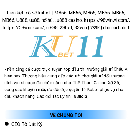
Nghiệm
Giải
Trí
Liên kết: xổ số kubet |
MB66
,
MB66
,
MB66
,
MB66
,
MB66
,
MB66
,
U888
,
uu88
,
nổ hũ
, ,
u888 casino
,
https://98winwi.com/
,
https://58wini.com/
,
u 888
,
28bet
,
33win
|
789K
|
nhà cái hubet
- nền tảng cá cược trực tuyến top đầu thị trường giải trí Châu Á
hiện nay. Thương hiệu cung cấp các trò chơi giải trí đổi thưởng,
dịch vụ cá cược đa chức năng như Thể Thao, Casino Xổ Số,...
cùng các khuyến mãi, ưu đãi độc quyền từ Kubet phục vụ nhu
cầu khách hàng. Các đối tác uy tín:
888clb
,
VỀ CHÚNG TÔI
CEO Tô Đát Kỷ