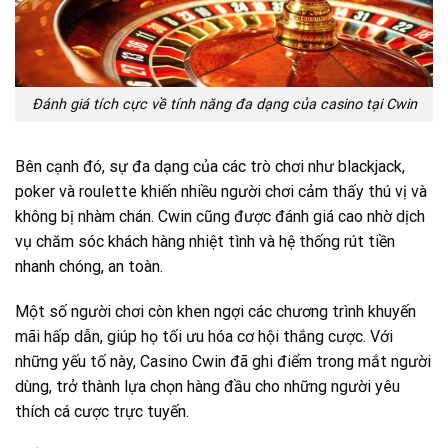
Đánh giá tích cực về tính năng đa dạng của casino tại Cwin
Bên cạnh đó, sự đa dạng của các trò chơi như blackjack,
poker và roulette khiến nhiều người chơi cảm thấy thú vị và
không bị nhàm chán. Cwin cũng được đánh giá cao nhờ dịch
vụ chăm sóc khách hàng nhiệt tình và hệ thống rút tiền
nhanh chóng, an toàn.
Một số người chơi còn khen ngợi các chương trình khuyến
mãi hấp dẫn, giúp họ tối ưu hóa cơ hội thắng cược. Với
những yếu tố này, Casino Cwin đã ghi điểm trong mắt người
dùng, trở thành lựa chọn hàng đầu cho những người yêu
thích cá cược trực tuyến.