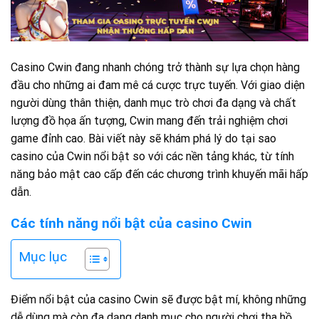
Casino Cwin
đang nhanh chóng trở thành sự lựa chọn hàng
đầu cho những ai đam mê cá cược trực tuyến. Với giao diện
người dùng thân thiện, danh mục trò chơi đa dạng và chất
lượng đồ họa ấn tượng,
Cwin
mang đến trải nghiệm chơi
game đỉnh cao. Bài viết này sẽ khám phá lý do tại sao
casino của Cwin nổi bật so với các nền tảng khác, từ tính
năng bảo mật cao cấp đến các chương trình khuyến mãi hấp
dẫn.
Các tính năng nổi bật của casino Cwin
Mục lục
Điểm nổi bật của casino Cwin sẽ được bật mí, không những
dễ dùng mà còn đa dạng danh mục cho người chơi tha hồ