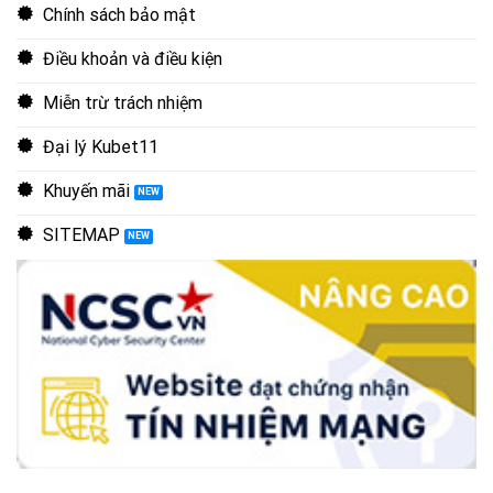
Chính sách bảo mật
Điều khoản và điều kiện
Miễn trừ trách nhiệm
Đại lý Kubet11
Khuyến mãi
SITEMAP