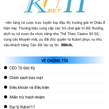
- nền tảng cá cược trực tuyến top đầu thị trường giải trí Châu Á
hiện nay. Thương hiệu cung cấp các trò chơi giải trí đổi thưởng,
dịch vụ cá cược đa chức năng như Thể Thao, Casino Xổ Số,...
cùng các khuyến mãi, ưu đãi độc quyền từ Kubet phục vụ nhu
cầu khách hàng. Các đối tác uy tín:
888clb
,
VỀ CHÚNG TÔI
CEO Tô Đát Kỷ
Chính sách bảo mật
Điều khoản và điều kiện
Miễn trừ trách nhiệm
Đại lý Kubet11