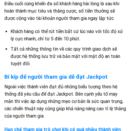
Điều cuối cùng khiến đa số khách hàng hài lòng là sau khi
hoàn thành mục tiêu và thắng cược, số tiền thưởng sẽ
được cộng vào tài khoản người tham gia ngay lập tức.
Khách hàng có thể rút tiền bất cứ lúc nào với tốc độ xử
lý cực nhanh, chỉ từ 5 đến 10 phút.
Tất cả những thông tin về các quy trình giao dịch sẽ
được hệ thống lưu trữ và bảo mật với mật độ an toàn
tuyệt đối.
Bí kíp để người tham gia dễ đạt Jackpot
Ngoài việc thành viên đạt đủ những biểu tượng theo hệ
thống đã yêu cầu để đạt Jackpot. Bên cạnh yếu tố may
mắn thì việc áp dụng những mẹo cơ bản là sức quan trọng,
các chiến thuật này cũng giúp khả năng nâng cao tỉ lệ thắng
của người tham gia.
Hạn chế tham gia trò chơi khi có quá nhiều thành viên