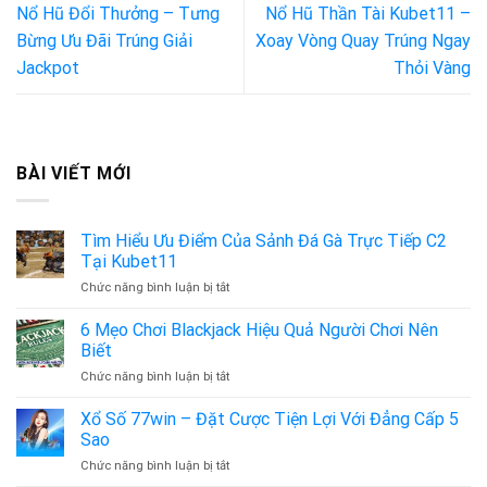
Nổ Hũ Đổi Thưởng – Tưng
Nổ Hũ Thần Tài Kubet11 –
Bừng Ưu Đãi Trúng Giải
Xoay Vòng Quay Trúng Ngay
Jackpot
Thỏi Vàng
BÀI VIẾT MỚI
Tìm Hiểu Ưu Điểm Của Sảnh Đá Gà Trực Tiếp C2
Tại Kubet11
ở
Chức năng bình luận bị tắt
Tìm
Hiểu
6 Mẹo Chơi Blackjack Hiệu Quả Người Chơi Nên
Ưu
Biết
Điểm
ở
Chức năng bình luận bị tắt
Của
6
Sảnh
Mẹo
Xổ Số 77win – Đặt Cược Tiện Lợi Với Đẳng Cấp 5
Đá
Chơi
Gà
Sao
Blackjack
Trực
ở
Chức năng bình luận bị tắt
Hiệu
Tiếp
Xổ
Quả