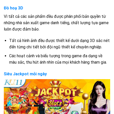
Đồ hoạ 3D
Vì tất cả các sản phẩm đều được phân phối bản quyền từ
những nhà sản xuất game danh tiếng, chất lượng tựa game
luôn được đảm bảo.
Tất cả hình ảnh đều được thiết kế dưới dạng 3D sắc nét
đến từng chi tiết bởi đội ngũ thiết kế chuyên nghiệp.
Các hoạt cảnh và biểu tượng trong game đa dạng về
màu sắc, thu hút ánh nhìn của mọi khách hàng tham gia.
Siêu Jackpot mỗi ngày