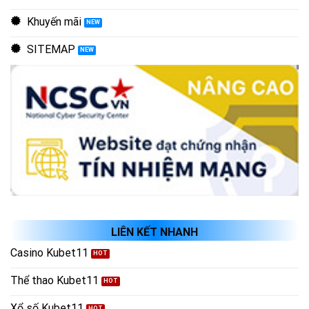
Khuyến mãi
SITEMAP
LIÊN KẾT NHANH
Casino Kubet11
Thể thao Kubet11
Xổ số Kubet11