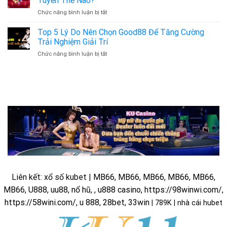
Tuyến Thế Nào?
Sòng
Đầu
ở
Chức năng bình luận bị tắt
Bài
Cho
Xổ
Chuyên
Người
Số
Top 5 Lý Do Nên Chọn Good88 Để Tăng Cường
Nghiệp
Yêu
Miền
Cho
Trải Nghiệm Giải Trí
Cá
Nam
Giới
Cược?
ở
Chức năng bình luận bị tắt
Online
Thượng
Top
–
Lưu
5
Mua
Lý
Vé
Do
Dự
Nên
Thưởng
Chọn
Trực
Good88
Tuyến
Để
Thế
Tăng
Nào?
Cường
Trải
Nghiệm
Giải
Trí
Liên kết: xổ số kubet |
MB66
,
MB66
,
MB66
,
MB66
,
MB66
,
MB66
,
U888
,
uu88
,
nổ hũ
, ,
u888 casino
,
https://98winwi.com/
,
https://58wini.com/
,
u 888
,
28bet
,
33win
|
789K
|
nhà cái hubet