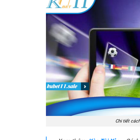
Chi tiết các