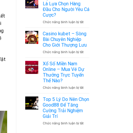
đá
VỚI
Là Lựa Chọn Hàng
gà
VÀI
Đầu Cho Người Yêu Cá
789win
BƯỚC
Cược?
kết
–
SAU
Trải
ĐÂY
ở
Chức năng bình luận bị tắt
i
nghiệm
Tại
ng
kịch
Sao
Casino kubet – Sòng
tính
Casino
ẽ
Bài Chuyên Nghiệp
và
Cwin
Cho Giới Thượng Lưu
hấp
Là
dẫn
ở
Chức năng bình luận bị tắt
Lựa
Casino
Chọn
đặt
kubet
Hàng
Xổ Số Miền Nam
–
Đầu
Online – Mua Vé Dự
Sòng
Cho
Thưởng Trực Tuyến
Bài
Người
Thế Nào?
Chuyên
Yêu
Nghiệp
Cá
ở
Chức năng bình luận bị tắt
Cho
Cược?
Xổ
Giới
Số
Top 5 Lý Do Nên Chọn
Thượng
Miền
Good88 Để Tăng
Lưu
Nam
Cường Trải Nghiệm
Online
Giải Trí
–
Mua
ở
Chức năng bình luận bị tắt
Vé
Top
Dự