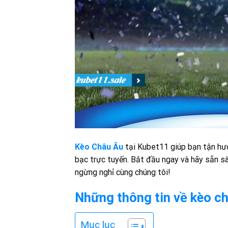
Kèo Châu Âu
tại Kubet11 giúp bạn tận hư
bạc trực tuyến. Bắt đầu ngay và hãy sẵn s
ngừng nghỉ cùng chúng tôi!
Những thông tin về kèo c
Mục lục