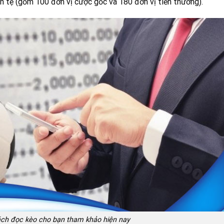
n tệ (gồm 100 đơn vị cược gốc và 180 đơn vị tiền thưởng).
ch đọc kèo cho bạn tham khảo hiện nay