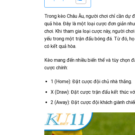
Trong kèo Châu Âu, người chơi chỉ cần dự đ
quả hòa. Đây là một loại cược đơn giản nh
chơi. Khi tham gia loại cược này, người ch
yếu trong một trận đấu bóng đá. Từ đó, họ
có kết quả hòa.
Kèo mang đến nhiều biến thể và tùy chọn đ
cược chính:
1 (Home): Đặt cược đội chủ nhà thắng.
X (Draw): Đặt cược trận đấu kết thúc vớ
2 (Away): Đặt cược đội khách giành chiế