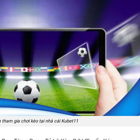
h tham gia chơi kèo tại nhà cái Kubet11