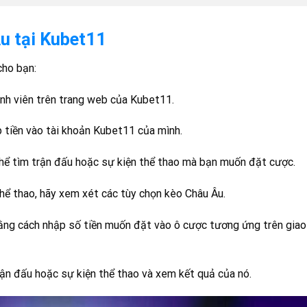
u tại Kubet11
cho bạn:
ành viên trên trang web của Kubet11.
 tiền vào tài khoản Kubet11 của mình.
 thể tìm trận đấu hoặc sự kiện thể thao mà bạn muốn đặt cược.
hể thao, hãy xem xét các tùy chọn kèo Châu Âu.
bằng cách nhập số tiền muốn đặt vào ô cược tương ứng trên giao
rận đấu hoặc sự kiện thể thao và xem kết quả của nó.