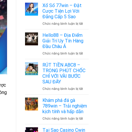
Mẹo
Gà
Xổ Số 77win – Đặt
Chơi
Trực
Cược Tiện Lợi Với
Blackjack
Tiếp
Đẳng Cấp 5 Sao
Hiệu
C2
ở
Chức năng bình luận bị tắt
Quả
Tại
Xổ
Người
Kubet11
Số
Chơi
Hello88 – Địa Điểm
77win
Nên
Giải Trí Uy Tín Hàng
–
Biết
Đầu Châu Á
Đặt
ở
Chức năng bình luận bị tắt
Cược
Hello88
Tiện
–
Lợi
RÚT TIỀN ABC8 –
Địa
Với
TRONG PHÚT CHỐC
Điểm
Đẳng
CHỈ VỚI VÀI BƯỚC
Giải
Cấp
SAU ĐÂY
Trí
5
ược
Uy
Sao
ở
Chức năng bình luận bị tắt
hông
Tín
RÚT
Hàng
TIỀN
Khám phá đá gà
Đầu
ABC8
789win – Trải nghiệm
Châu
–
kịch tính và hấp dẫn
Á
TRONG
ở
Chức năng bình luận bị tắt
PHÚT
Khám
CHỐC
phá
CHỈ
Tại Sao Casino Cwin