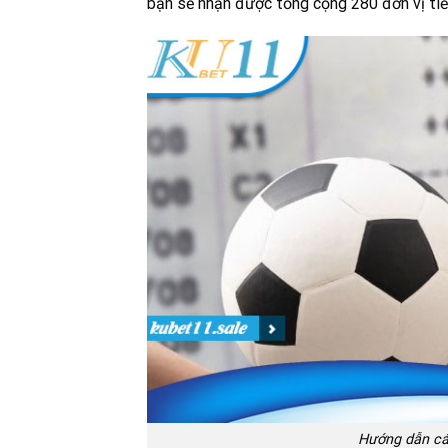
bạn sẽ nhận được tổng cộng 280 đơn vị tiề
Hướng dẫn cá