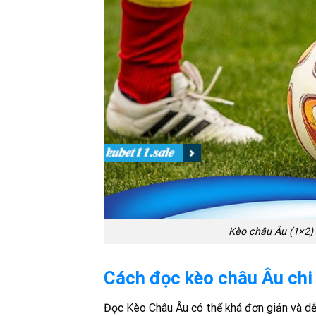
Kèo châu Âu (1×2) 
Cách đọc kèo châu Âu chi 
Đọc Kèo Châu Âu có thể khá đơn giản và dễ 