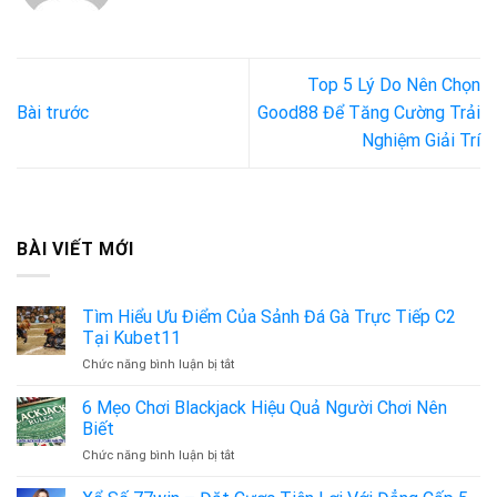
Top 5 Lý Do Nên Chọn
Bài trước
Good88 Để Tăng Cường Trải
Nghiệm Giải Trí
BÀI VIẾT MỚI
Tìm Hiểu Ưu Điểm Của Sảnh Đá Gà Trực Tiếp C2
Tại Kubet11
ở
Chức năng bình luận bị tắt
Tìm
Hiểu
6 Mẹo Chơi Blackjack Hiệu Quả Người Chơi Nên
Ưu
Biết
Điểm
ở
Chức năng bình luận bị tắt
Của
6
Sảnh
Mẹo
Đá