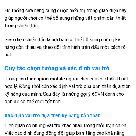
Hệ thống cửa hàng cũng được hiển thị trong giao diện này
giúp người chơi có thể bổ sung những vật phẩm cần thiết
trong chiến đấu.
Giao diện chiến đấu là nơi bạn có thể bổ sung những kỹ
năng còn thiếu và theo dõi tình hình trận đấu một cách rõ
nét
Quy tắc chọn tướng và xác định vai trò
Trong liên
Liên quân mobile
người chơi cần có chiến thuật
hợp lý. Đồng thời cần xác định vai trò của bản thân dựa trên
kỹ năng của mình. Sau đây là những gợi ý 69VN dành cho
bạn để có thể chơi tốt hơn.
Xác định vai trò dựa trên kỹ năng bản thân
Liên quân có những vai trò khác nhau trong mỗi trận chiến.
Việc xác định đúng đồng đội giúp bạn tăng cao khả năng