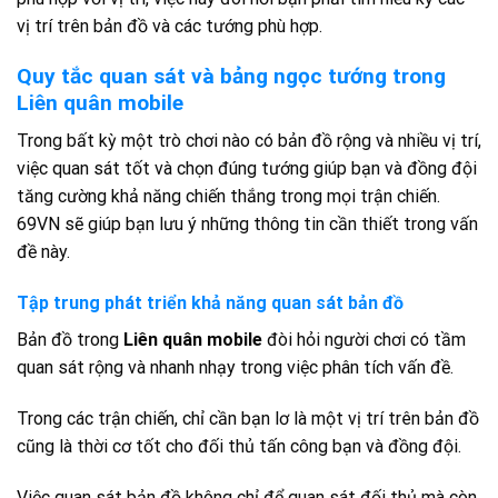
vị trí trên bản đồ và các tướng phù hợp.
Quy tắc quan sát và bảng ngọc tướng trong
Liên quân mobile
Trong bất kỳ một trò chơi nào có bản đồ rộng và nhiều vị trí,
việc quan sát tốt và chọn đúng tướng giúp bạn và đồng đội
tăng cường khả năng chiến thắng trong mọi trận chiến.
69VN sẽ giúp bạn lưu ý những thông tin cần thiết trong vấn
đề này.
Tập trung phát triển khả năng quan sát bản đồ
Bản đồ trong
Liên quân mobile
đòi hỏi người chơi có tầm
quan sát rộng và nhanh nhạy trong việc phân tích vấn đề.
Trong các trận chiến, chỉ cần bạn lơ là một vị trí trên bản đồ
cũng là thời cơ tốt cho đối thủ tấn công bạn và đồng đội.
Việc quan sát bản đồ không chỉ để quan sát đối thủ mà còn