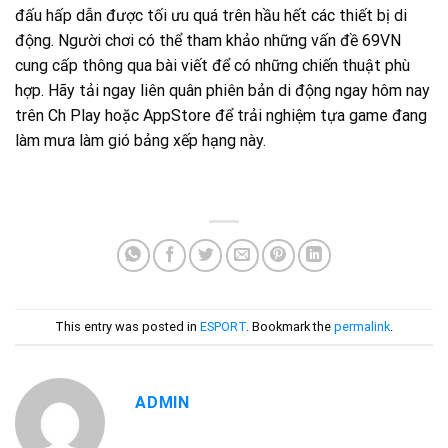
đấu hấp dẫn được tối ưu quá trên hầu hết các thiết bị di
động. Người chơi có thể tham khảo những vấn đề 69VN
cung cấp thông qua bài viết để có những chiến thuật phù
hợp. Hãy tải ngay liên quân phiên bản di động ngay hôm nay
trên Ch Play hoặc AppStore để trải nghiệm tựa game đang
làm mưa làm gió bảng xếp hạng này.
This entry was posted in
ESPORT
. Bookmark the
permalink
.
ADMIN