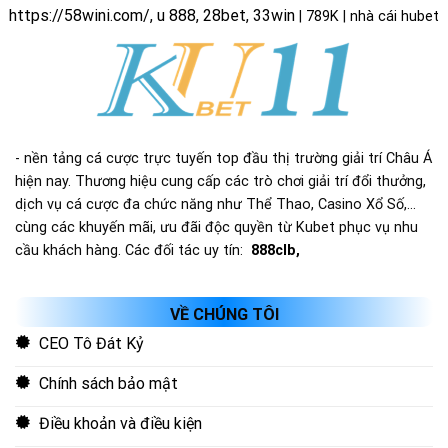
https://58wini.com/
,
u 888
,
28bet
,
33win
|
789K
|
nhà cái hubet
- nền tảng cá cược trực tuyến top đầu thị trường giải trí Châu Á
hiện nay. Thương hiệu cung cấp các trò chơi giải trí đổi thưởng,
dịch vụ cá cược đa chức năng như Thể Thao, Casino Xổ Số,...
cùng các khuyến mãi, ưu đãi độc quyền từ Kubet phục vụ nhu
cầu khách hàng. Các đối tác uy tín:
888clb
,
VỀ CHÚNG TÔI
CEO Tô Đát Kỷ
Chính sách bảo mật
Điều khoản và điều kiện