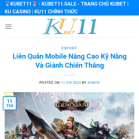
Skip
KUBET11
- KUBET11.SALE - TRANG CHỦ KUBET |
to
KU CASINO | KU11 CHÍNH THỨC
content
ESPORT
Liên Quân Mobile Nâng Cao Kỹ Năng
Và Giành Chiến Thắng
POSTED ON
11/09/2024
BY
ADMIN
11
Th9