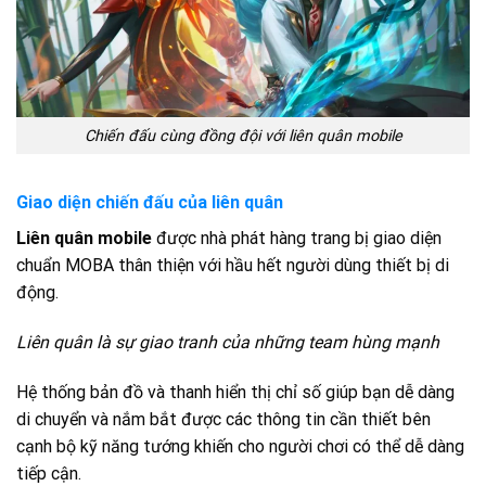
Chiến đấu cùng đồng đội với liên quân mobile
Giao diện chiến đấu của liên quân
Liên quân mobile
được nhà phát hàng trang bị giao diện
chuẩn MOBA thân thiện với hầu hết người dùng thiết bị di
động.
Liên quân là sự giao tranh của những team hùng mạnh
Hệ thống bản đồ và thanh hiển thị chỉ số giúp bạn dễ dàng
di chuyển và nắm bắt được các thông tin cần thiết bên
cạnh bộ kỹ năng tướng khiến cho người chơi có thể dễ dàng
tiếp cận.